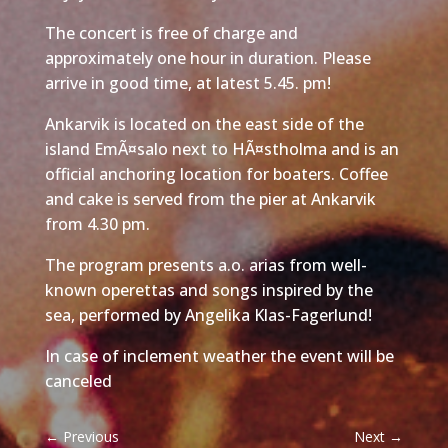
The concert is free of charge and
approximately one hour in duration. Please
arrive in good time, at latest 5.45. pm!
Ankarvik is located on the east side of the
island EmÃ¤salo next to HÃ¤stholma and is an
official anchoring location for boaters. Coffee
and cake is served from the pier at Ankarvik
from 4.30 pm.
The program presents a.o. arias from well-
known operettas and songs inspired by the
sea, performed by Angelika Klas-Fagerlund!
In case of inclement weather the event will be
canceled
←
Previous
Next
→