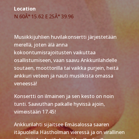
Location
N 60Â° 15.62 E 25Â° 39.96
Musiikkijuhlien huvilakonsertti järjestetään
merellä, joten älä anna
kokoontumisrajoitusten vaikuttaa
osallistumiseen, vaan saavu Ankkurilahdelle
soutaen, moottorilla tai vaikka purjein, heitä
ankkuri veteen ja nauti musiikista omassa
veneessä!
Konsertti on ilmainen ja sen kesto on noin
tunti. Saavuthan paikalle hyvissä ajoin,
viimeistään 17.45!
Ankkurilahti sijaitsee Emäsalossa saaren
itäpuolella Hästholman vieressä ja on virallinen