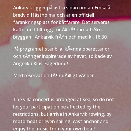
Ankarvik ligger på ästra sidan om än Emsalå
bredvid Hästholma och är en officiell
fårankringsplats för båtfarare. Det serveras
kaffe med tilltugg för Ã¥hÃ¶rarna frÃ¥n
bryggan i Ankarvik frÃ¥n och med kl. 16.30.
På programet stär bl.a. kÃ¤nda operettarior
och sÃ¥nger inspirerade av havet, tolkade av
Angelika Klas-Fagerlund!
Med reservation fÃ¶r dÃ¥ligt vÃ¤der
The villa concert is arranged at sea, so do not
let your participation be affected by the
restrictions, but arrive in Ankarvik rowing, by
motorboat or even sailing, cast anchor and
enjoy the music from your own boat!