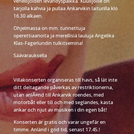
veneilijöiden levähdyspaikka. Kuulijoille on
tarjolla kahvia ja pullaa Ankarvikin laiturilla klo
16.30 alkaen.
Ohjelmassa on mm. tunnettuja
operettiaarioita ja merellisiä lauluja Angelika
Klas-Fagerlundin tulkitsemina!
Säävarauksella
Villakonserten organiseras till havs, så lät inte
ditt deltagande påverkas av restriktionerna,
utan anlÃ¤nd till Ankarvik roendes, med
motorbåt eller till och med seglandes, kasta
ankar och njut av musiken i din egen båt!
Konserten är gratis och varar ungefär en
timme. Anländ i god tid, senast 17.45.!