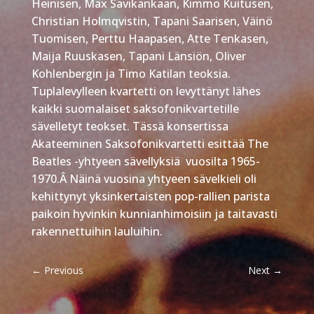
Heinisen, Max Savikankaan, Kimmo Kuitusen,
Christian Holmqvistin, Tapani Saarisen, Väinö
Tuomisen, Perttu Haapasen, Atte Tenkasen,
Maija Ruuskasen, Tapani Länsiön, Oliver
Kohlenbergin ja Timo Katilan teoksia.
Tuplalevylleen kvartetti on levyttänyt lähes
kaikki suomalaiset saksofonikvartetille
sävelletyt teokset. Tässä konsertissa
Akateeminen Saksofonikvartetti esittää
The
Beatles -yhtyeen sävellyksiä vuosilta 1965-
1970.
Â
Näinä vuosina yhtyeen sävelkieli oli
kehittynyt yksinkertaisten pop-rallien parista
paikoin hyvinkin kunnianhimoisiin ja taitavasti
rakennettuihin lauluihin.
←
Previous
Next
→