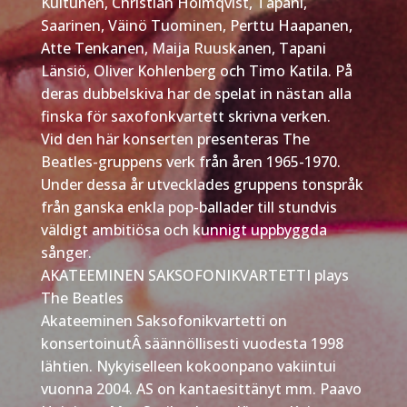
Kuitunen, Christian Holmqvist, Tapani,
Saarinen, Väinö Tuominen, Perttu Haapanen,
Atte Tenkanen, Maija Ruuskanen, Tapani
Länsiö, Oliver Kohlenberg och Timo Katila. På
deras dubbelskiva har de spelat in nästan alla
finska för saxofonkvartett skrivna verken.
Vid den här konserten presenteras The
Beatles-gruppens verk från åren 1965-1970.
Under dessa år utvecklades gruppens tonspråk
från ganska enkla pop-ballader till stundvis
väldigt ambitiösa och kunnigt uppbyggda
sånger.
AKATEEMINEN SAKSOFONIKVARTETTI plays
The Beatles
Akateeminen Saksofonikvartetti on
konsertoinutÂ säännöllisesti vuodesta 1998
lähtien. Nykyiselleen kokoonpano vakiintui
vuonna 2004. AS on kantaesittänyt mm. Paavo