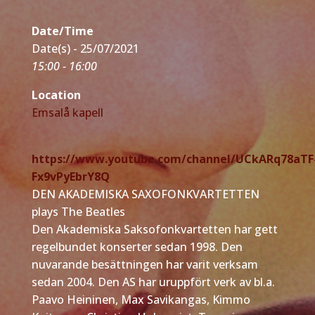
Date/Time
Date(s) - 25/07/2021
15:00 - 16:00
Location
Emsalå kapell
https://www.youtube.com/channel/UCkARq78aTF
Fx9vPyEbrY8Q
DEN AKADEMISKA SAXOFONKVARTETTEN
plays The Beatles
Den Akademiska Saksofonkvartetten har gett
regelbundet konserter sedan 1998. Den
nuvarande besättningen har varit verksam
sedan 2004. Den AS har uruppfört verk av bl.a.
Paavo Heininen, Max Savikangas, Kimmo