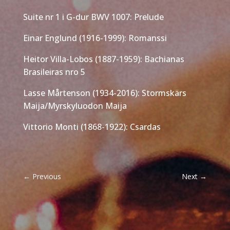
Suite nr 1 i G-dur BWV 1007: Prelude
Einar Englund (1916-1999): Romanssi
Heitor Villa-Lobos (1887-1959): Bachianas
Brasileiras nro 5
Lasse Mårtenson (1934-2016): Stormskärs
Maija/Myrskyluodon Maija
Vittorio Monti (1868-1922): Csardas
←
Previous
Next
→