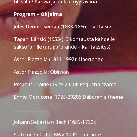
till salu / Kahvia ja pullaa myytävänä
Program – Ohjelma
Jules Demersseman (1833-1866): Fantaisie
Tapani Länsiö (1953-): 3 kohtausta kahdelle
saksofonille (uruppförande – kantaesitys)
Astor Piazzolla (1921-1992): Libertango
Astor Piazzolla: Oblivion
Pedro Iturralde (1929-2020): Pequeña czarda
Ennio Morricone (1928-2020): Deborah´s theme
_______________
Johann Sebastian Bach (1685-1750):
Suite nr 3 i C-dur BWV 1009: Courante