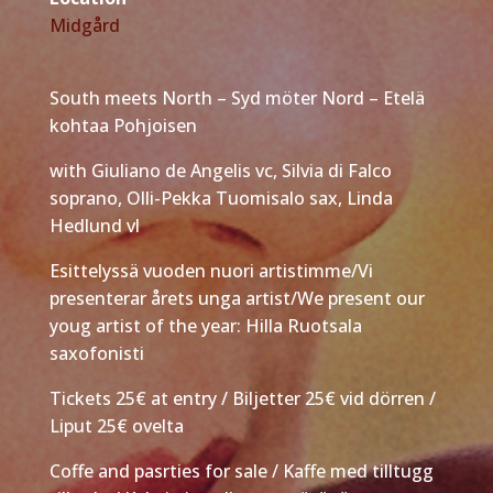
Midgård
South meets North – Syd möter Nord – Etelä
kohtaa Pohjoisen
with Giuliano de Angelis vc, Silvia di Falco
soprano, Olli-Pekka Tuomisalo sax, Linda
Hedlund vl
Esittelyssä vuoden nuori artistimme/Vi
presenterar årets unga artist/We present our
youg artist of the year: Hilla Ruotsala
saxofonisti
Tickets 25€ at entry / Biljetter 25€ vid dörren /
Liput 25€ ovelta
Coffe and pasrties for sale / Kaffe med tilltugg